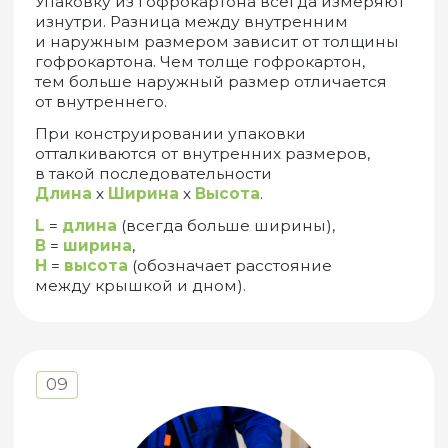
8 (800) 511 35 61
звонок БЕСПЛАТНЫЙ
8 9000 24
gofra-
03 34
m@mail.ru
Вконтакте
Время работы
с 8:00 до 17:00
Адрес офиса:
Яндекс
г. Миасс, ул. 60 лет Октября 13А, оф.1
карты