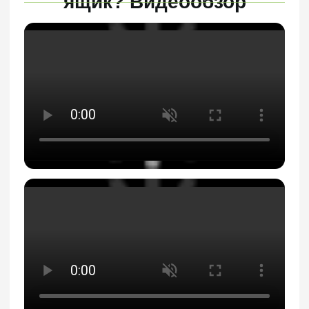
Как хранить упаковку
из гофрокартона на
складе?
ГОСТ 9142-2014
устанавливает правила
хранения гофротары:
Крытое складское помещение
с естественной вентиляцией, защищенное
от атмосферных осадков и почвенной
влаги.
В штабеле высотой не более 3 м на
расстоянии не менее 1 м от отопительных
приборов.
Расстояние между штабелем кип и полом
склада должно быть не менее 100 мм.
Допустимая температура от -14 до +40 градусов
Относительная влажность воздуха – 25-70%
Наша рекомендуемая влажность воздуха от 35%.
Несоблюдение этих
требований приводит к порче
упаковочного материала
08