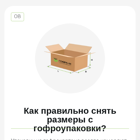
Сегодня экологичность становится
одним из основных критериев для
потребителей и бизнеса.
Около 80% всей гофроупаковки создаётся из
вторичных материалов, что сокращает
потребление сырья и уменьшает количество
отходов. После использования гофроящик
может быть переработан неограниченное
количество раз, превращаясь в новый
продукт. Сама же переработка гофрокартона
требует значительно меньше энергии и
ресурсов по сравнению с производством
нового материала, что позволяет уменьшить
углеродный след. Этот замкнутый цикл
способствует значительному сокращению
количества мусора.
Кроме того, попадая на полигон,
гофрокартон разлагается естественным
образом
и не отставляет токсичных следов, помогая
снизить нагрузку на природные ресурсы.
Гофроупаковка защищает
не только Ваш продукт, но
и нашу Планету