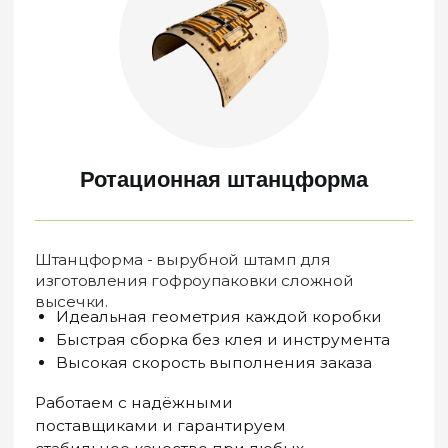
03
Как собрать
Самосборный лоток с
откидной крышкой
?
Видеообзор