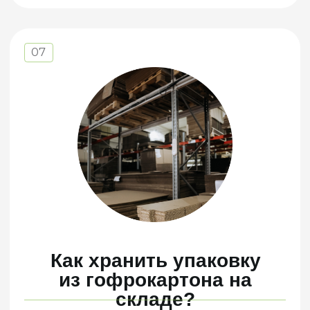
между крышкой и дном).
09
Что нужно учесть при
разработке,
чтобы гофроупаковка
сохранила товар?
Упаковываемый товар (размеры, вес,
специальные характеристики).
Внешний вид упаковки, требования к
печати и маркировке, технические
требования.
Метод упаковки – автоматизированная