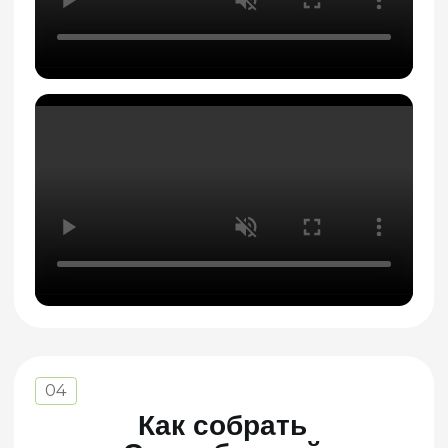
ящик?
Видеообзор
06
Как собрать
Короб
оберточного типа
?