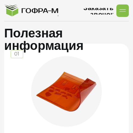
Заказать
звонок
Полезная
информация
01
ФЛЕКСОФОРМА
Флексоформа (клише) - гибкая печатная
форма, с помощью которой мы наносим ваш
логотип, текст или изображение на
гофроупаковку методом флексографической