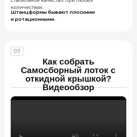
04
Как собрать
Самосборный
лоток
?
Видеообзор
05
Как собрать
Четырехклапаный