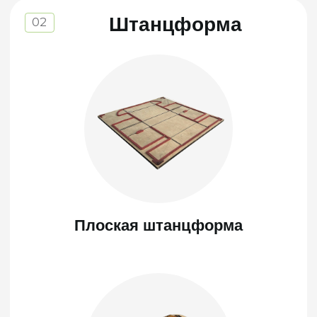
Ротационная штанцформа
Штанцформа - вырубной штамп для
изготовления гофроупаковки сложной
высечки.
Идеальная геометрия каждой коробки
Быстрая сборка без клея и инструмента
Высокая скорость выполнения заказа
Работаем с надёжными
поставщиками и гарантируем
стабильное качество при любых
количествах.
Штанцформы бывают плоскими
и ротационными.