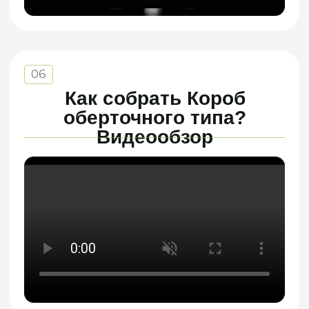
Как правильно снять
размеры с
гофроупаковки?
Упаковку из гофрокартона всегда измеряют
изнутри. Разница между внутренним
и наружным размером зависит от толщины
гофрокартона. Чем толще гофрокартон,
тем больше наружный размер отличается
от внутреннего.
При конструировании упаковки
отталкиваются от внутренних размеров,
в такой последовательности
Длина
х
Ширина
х
Высота
.
L
=
длина
(всегда больше ширины),
В
=
ширина
,
Н
=
высота
(обозначает расстояние