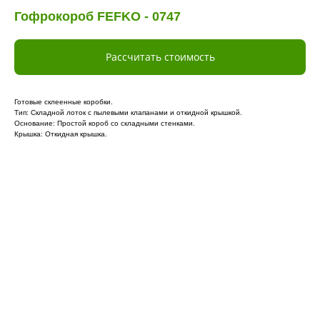
Гофрокороб FEFKO - 0747
Рассчитать стоимость
Готовые склеенные коробки.
Тип: Складной лоток с пылевыми клапанами и откидной крышкой.
Основание: Простой короб со складными стенками.
Крышка: Откидная крышка.