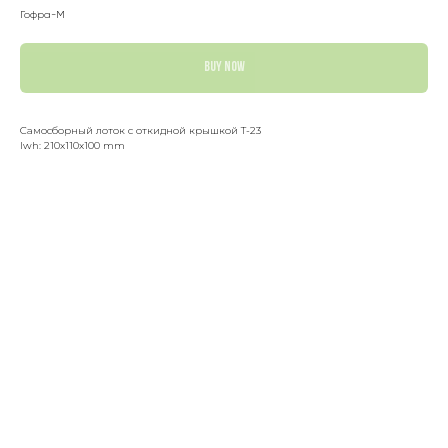
Гофра-М
BUY NOW
Самосборный лоток с откидной крышкой Т-23
lwh: 210x110x100 mm